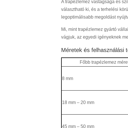
A trapézlemez vastagsága és szil
választható ki, és a terhelési k
legoptimálisabb megoldást nyújt
Mi, mint trapézlemez gyártó váll
vágjuk, az egyedi igényeknek me
Méretek és felhasználási t
Főbb trapézlemez mére
8 mm
18 mm – 20 mm
45 mm – 50 mm