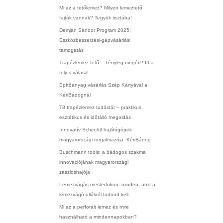
Mi az a tetőlemez? Milyen lemeztető
fajták vannak? Tegyük tisztába!
Demján Sándor Program 2025:
Eszközbeszerzési-gépvásárlási
támogatás
Trapézlemez tető – Tényleg megéri? Itt a
teljes válasz!
Építőanyag vásárlás Szép Kártyával a
KériBádognál
T8 trapézlemez tudástár – praktikus,
esztétikus és időtálló megoldás
Innovatív Schechtl hajlítógépek
magyarországi forgalmazója: KériBádog
Buschmann tools: a bádogos szakma
innovációjának magyarországi
zászlóshajója
Lemezvágás mesterfokon: minden, amit a
lemezvágó ollókról tudnod kell
Mi az a perforált lemez és mire
használható a mindennapokban?