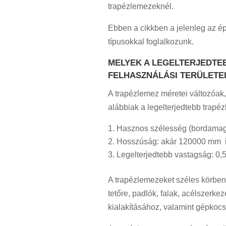
trapézlemezeknél.
Ebben a cikkben a jelenleg az é
típusokkal foglalkozunk.
MELYEK A LEGELTERJEDTE
FELHASZNÁLÁSI TERÜLETE
A trapézlemez méretei változóak,
alábbiak a legelterjedtebb trapé
Hasznos szélesség (bordamag
Hosszúság: akár 120000 mm i
Legelterjedtebb vastagság: 0
A trapézlemezeket széles körben 
tetőre, padlók, falak, acélszerk
kialakításához, valamint gépkocs