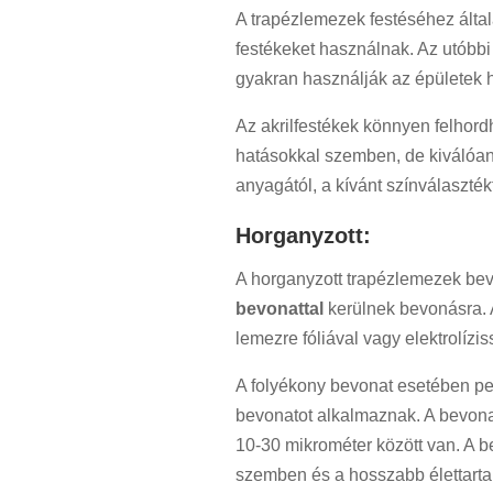
A trapézlemezek festéséhez általá
festékeket használnak. Az utóbbi
gyakran használják az épületek 
Az akrilfestékek könnyen felhord
hatásokkal szemben, de kiválóan
anyagától, a kívánt színválaszték
Horganyzott:
A horganyzott trapézlemezek be
bevonattal
kerülnek bevonásra. A
lemezre fóliával vagy elektrolízis
A folyékony bevonat esetében pe
bevonatot alkalmaznak. A bevona
10-30 mikrométer között van. A b
szemben és a hosszabb élettarta