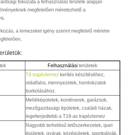
árdsági fokozata a felhasználás területe alapján
örülményeknek megfelelően méretezhető a
va.
alkozás, a lemezeket igény szerint megfelelő méretre
gfelelően.
erületük:
tek
Felhasználási
területek
T8 trapézlemez
kerítés készítéséhez,
oldalfalra, mennyezetek, homlokzatok
burkolásához.
Melléképületek, konténerek, garázsok,
mezőgazdasági épületek, családi házak,
legelterjedtebb a T18-as trapézlemez
Nagyobb terhelésű tetőszerkezetek, ipari
épületek, gyárak, középületek, sportpályák,