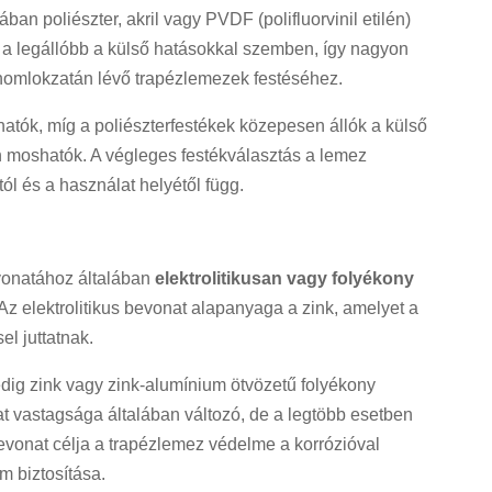
ban poliészter, akril vagy PVDF (polifluorvinil etilén)
 a legállóbb a külső hatásokkal szemben, így nagyon
homlokzatán lévő trapézlemezek festéséhez.
hatók, míg a poliészterfestékek közepesen állók a külső
 moshatók. A végleges festékválasztás a lemez
tól és a használat helyétől függ.
vonatához általában
elektrolitikusan vagy folyékony
z elektrolitikus bevonat alapanyaga a zink, amelyet a
sel juttatnak.
dig zink vagy zink-alumínium ötvözetű folyékony
t vastagsága általában változó, de a legtöbb esetben
evonat célja a trapézlemez védelme a korrózióval
m biztosítása.