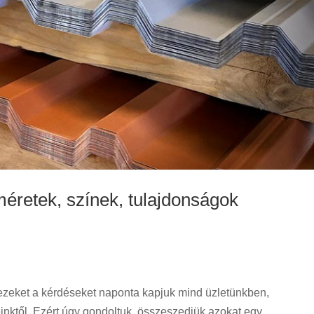
méretek, színek, tulajdonságok
zeket a kérdéseket naponta kapjuk mind üzletünkben,
inktől. Ezért úgy gondoltuk, összeszedjük azokat egy