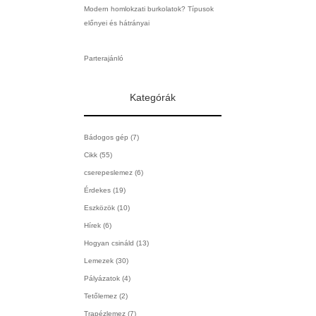
Modern homlokzati burkolatok? Típusok
előnyei és hátrányai
Parterajánló
Kategórák
Bádogos gép
(7)
Cikk
(55)
cserepeslemez
(6)
Érdekes
(19)
Eszközök
(10)
Hírek
(6)
Hogyan csináld
(13)
Lemezek
(30)
Pályázatok
(4)
Tetőlemez
(2)
Trapézlemez
(7)