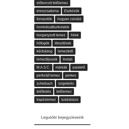
előkorcolt tetőlemez
ereszcsatorna
Eszközök
forrasztók
hogyan csináld
homlokzatburkolatok
horganyzott lemez
hírek
hófogók
illesztések
kéribádog
lemeztető
lemeztípusok
lindab
M.A.S.C.
márkák
palatető
perforált lemez
perkeo
schlebach
szigetelés
tetőfedés
tetőlemez
trapézlemez
tudásbázis
Legutóbi bejegyzéseink