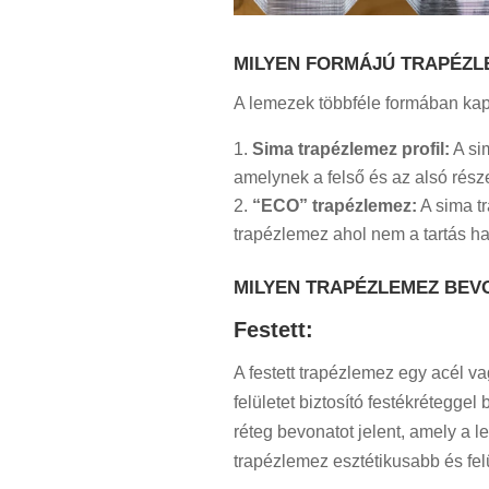
MILYEN FORMÁJÚ TRAPÉZL
A lemezek többféle formában kap
Sima trapézlemez profil:
A si
amelynek a felső és az alsó rész
“ECO” trapézlemez:
A sima t
trapézlemez ahol nem a tartás 
MILYEN TRAPÉZLEMEZ BEV
Festett:
A festett trapézlemez egy acél v
felületet biztosító festékrétegge
réteg bevonatot jelent, amely a le
trapézlemez esztétikusabb és felü