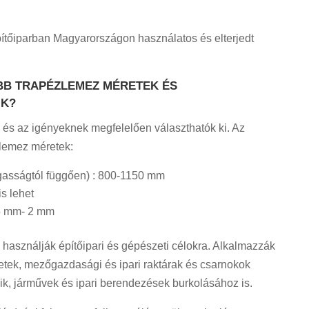
pítőiparban Magyarországon használatos és elterjedt
BB TRAPÉZLEMEZ MÉRETEK ÉS
IK?
 és az igényeknek megfelelően választhatók ki. Az
zlemez méretek:
asságtól függően) : 800-1150 mm
s lehet
,5 mm- 2 mm
használják építőipari és gépészeti célokra. Alkalmazzák
ezetek, mezőgazdasági és ipari raktárak és csarnokok
ik, járművek és ipari berendezések burkolásához is.