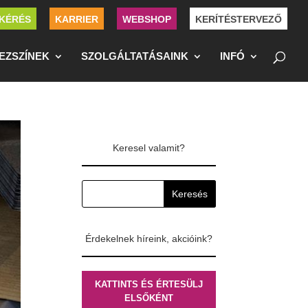
KÉRÉS
KARRIER
WEBSHOP
KERÍTÉSTERVEZŐ
EZSZÍNEK
SZOLGÁLTATÁSAINK
INFÓ
Keresel valamit?
Érdekelnek híreink, akcióink?
KATTINTS ÉS ÉRTESÜLJ
ELSŐKÉNT