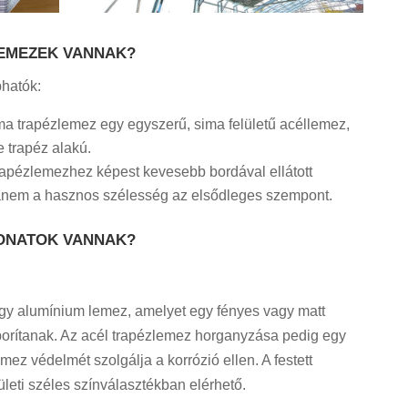
EMEZEK VANNAK?
hatók:
ma trapézlemez egy egyszerű, sima felületű acéllemez,
e trapéz alakú.
rapézlemezhez képest kevesebb bordával ellátott
hanem a hasznos szélesség az elsődleges szempont.
ONATOK VANNAK?
agy alumínium lemez, amelyet egy fényes vagy matt
l borítanak. Az acél trapézlemez horganyzása pedig egy
mez védelmét szolgálja a korrózió ellen. A festett
leti széles színválasztékban elérhető.