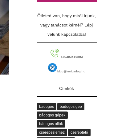
Ötleted van, hogy miről írjunk,
vagy tanácsot kérnél? Lépj
velünk kapcsolatba!
+36303510803
blog@keribadog.hu
Címkék
bádogos
bádogos gép
bádogos gépek
bádogos ollók
cserepeslemez
cseréptető