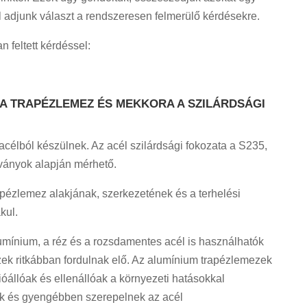
 adjunk választ a rendszeresen felmerülő kérdésekre.
 feltett kérdéssel:
A TRAPÉZLEMEZ ÉS MEKKORA A SZILÁRDSÁGI
célból készülnek. Az acél szilárdsági fokozata a S235,
ványok alapján mérhető.
rapézlemez alakjának, szerkezetének és a terhelési
kul.
umínium, a réz és a rozsdamentes acél is használhatók
zek ritkábban fordulnak elő. Az alumínium trapézlemezek
ióállóak és ellenállóak a környezeti hatásokkal
k és gyengébben szerepelnek az acél