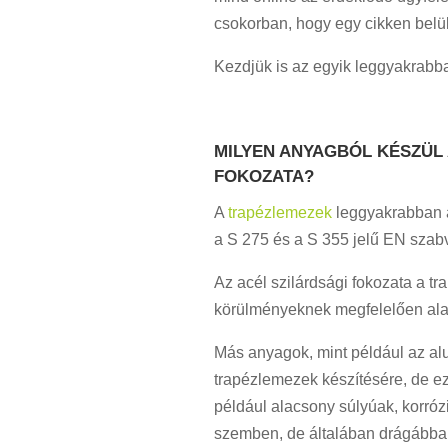
csokorban, hogy egy cikken belül
Kezdjük is az egyik leggyakrabban
MILYEN ANYAGBÓL KÉSZÜL 
FOKOZATA?
A
trapézlemezek
leggyakrabban a
a S 275 és a S 355 jelű EN szab
Az acél szilárdsági fokozata a t
körülményeknek megfelelően ala
Más anyagok, mint például az al
trapézlemezek készítésére, de e
például alacsony súlyúak, korróz
szemben, de általában drágábba