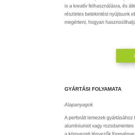
is a kreatív felhasználásra, és á
részletes betekintést nyújtsunk 
megérteni, hogyan hasznosíthatjá
GYÁRTÁSI FOLYAMATA
Alapanyagok
A perforált lemezek gyártásához
alumíniumot vagy rozsdamentes ac
a környezeti tényezők függvénye.