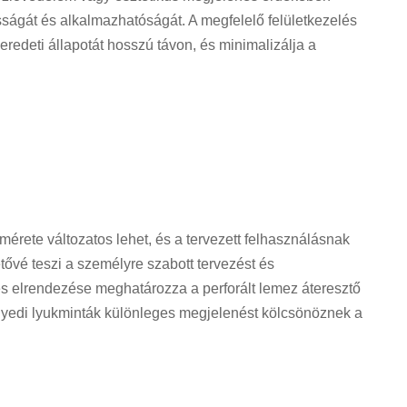
ósságát és alkalmazhatóságát. A megfelelő felületkezelés
 eredeti állapotát hosszú távon, és minimalizálja a
mérete változatos lehet, és a tervezett felhasználásnak
tővé teszi a személyre szabott tervezést és
 és elrendezése meghatározza a perforált lemez áteresztő
egyedi lyukminták különleges megjelenést kölcsönöznek a