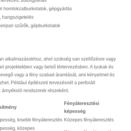
rtervezés, bútorgyártás
ri homlokzatburkolatok, gépgyártás
, hangszigetelés
eripari szűrők, gépburkolatok
yan alkalmazásokhoz, ahol szükség van szellőzésre vagy
ari projektekben vagy belső tértervezésben. A lyukak és
levegő vagy a fény szabad áramlását, ami kényelmet és
et. Például építészeti tervezésnél a perforált
 árnyékoló rendszerek részeként.
Fényáteresztési
esítmény
képesség
épesség, kisebb fényáteresztés
Közepes fényáteresztés
épesség, közepes