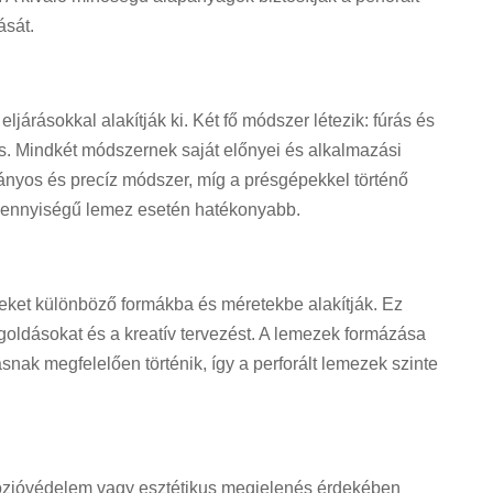
ását.
eljárásokkal alakítják ki. Két fő módszer létezik: fúrás és
s. Mindkét módszernek saját előnyei és alkalmazási
ányos és precíz módszer, míg a présgépekkel történő
mennyiségű lemez esetén hatékonyabb.
zeket különböző formákba és méretekbe alakítják. Ez
egoldásokat és a kreatív tervezést. A lemezek formázása
snak megfelelően történik, így a perforált lemezek szinte
rrózióvédelem vagy esztétikus megjelenés érdekében