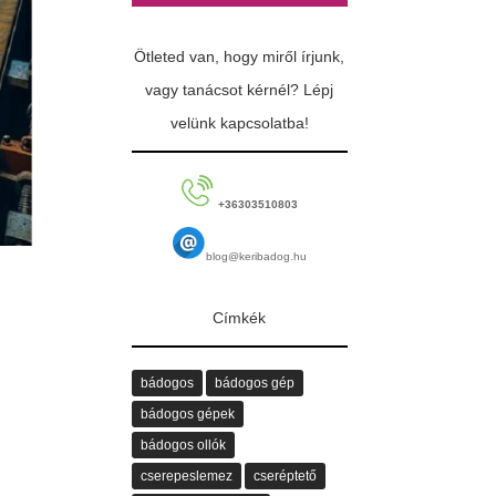
Ötleted van, hogy miről írjunk,
vagy tanácsot kérnél? Lépj
velünk kapcsolatba!
+36303510803
blog@keribadog.hu
Címkék
bádogos
bádogos gép
bádogos gépek
bádogos ollók
cserepeslemez
cseréptető