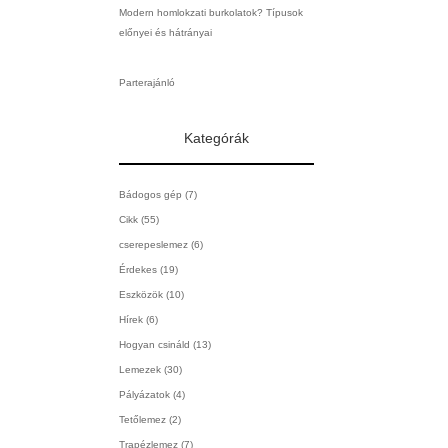
Modern homlokzati burkolatok? Típusok
előnyei és hátrányai
Parterajánló
Kategórák
Bádogos gép
(7)
Cikk
(55)
cserepeslemez
(6)
Érdekes
(19)
Eszközök
(10)
Hírek
(6)
Hogyan csináld
(13)
Lemezek
(30)
Pályázatok
(4)
Tetőlemez
(2)
Trapézlemez
(7)