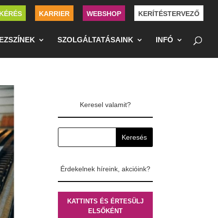
KÉRÉS
KARRIER
WEBSHOP
KERÍTÉSTERVEZŐ
EZSZÍNEK
SZOLGÁLTATÁSAINK
INFÓ
Keresel valamit?
Érdekelnek híreink, akcióink?
KATTINTS ÉS ÉRTESÜLJ
ELSŐKÉNT