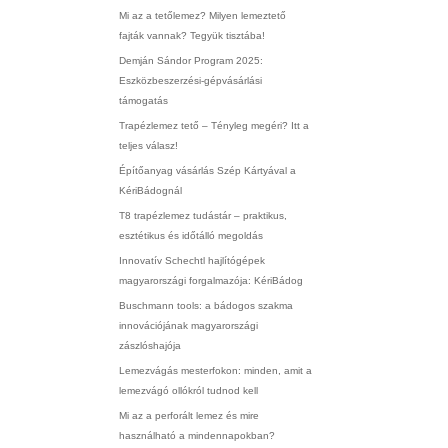
Mi az a tetőlemez? Milyen lemeztető
fajták vannak? Tegyük tisztába!
Demján Sándor Program 2025:
Eszközbeszerzési-gépvásárlási
támogatás
Trapézlemez tető – Tényleg megéri? Itt a
teljes válasz!
Építőanyag vásárlás Szép Kártyával a
KériBádognál
T8 trapézlemez tudástár – praktikus,
esztétikus és időtálló megoldás
Innovatív Schechtl hajlítógépek
magyarországi forgalmazója: KériBádog
Buschmann tools: a bádogos szakma
innovációjának magyarországi
zászlóshajója
Lemezvágás mesterfokon: minden, amit a
lemezvágó ollókról tudnod kell
Mi az a perforált lemez és mire
használható a mindennapokban?