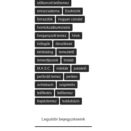
előkorcolt tetőlemez
ereszcsatorna
Eszközök
forrasztók
hogyan csináld
homlokzatburkolatok
horganyzott lemez
hírek
hófogók
illesztések
kéribádog
lemeztető
lemeztípusok
lindab
M.A.S.C.
márkák
palatető
perforált lemez
perkeo
schlebach
szigetelés
tetőfedés
tetőlemez
trapézlemez
tudásbázis
Legutóbi bejegyzéseink