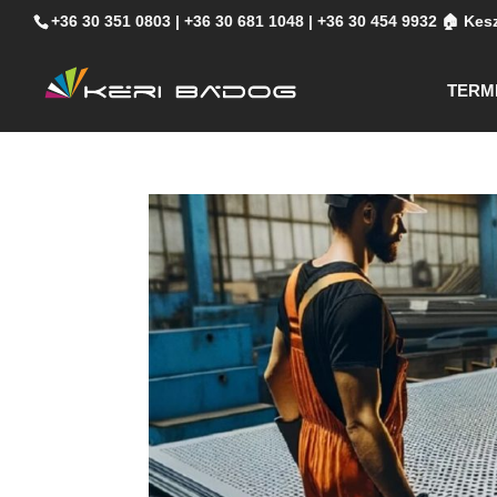
+36 30 351 0803
|
+36 30 681 1048
|
+36 30 454 9932
🏠 Kesz
TERM