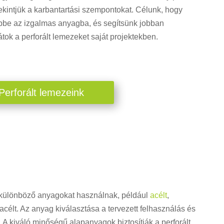
ttekintjük a karbantartási szempontokat. Célunk, hogy
ebbe az izgalmas anyagba, és segítsünk jobban
tok a perforált lemezeket saját projektekben.
Perforált lemezeink
 különböző anyagokat használnak, például
acélt
,
élt. Az anyag kiválasztása a tervezett felhasználás és
 A kiváló minőségű alapanyagok biztosítják a perforált