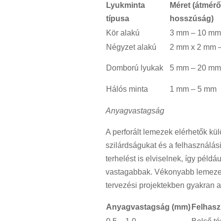
Lyukminta
Méret (átmér
típusa
hosszúság)
Kör alakú
3 mm – 10 mm
Négyzet alakú
2 mm x 2 mm 
Domború lyukak
5 mm – 20 mm
Hálós minta
1 mm – 5 mm
Anyagvastagság
A perforált lemezek elérhetők kü
szilárdságukat és a felhasználá
terhelést is elviselnek, így péld
vastagabbak. Vékonyabb lemeze
tervezési projektekben gyakran 
Anyagvastagság (mm)
Felhaszn