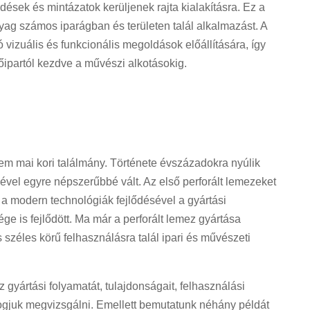
sek és mintázatok kerüljenek rajta kialakításra. Ez a
nyag számos iparágban és területen talál alkalmazást. A
 vizuális és funkcionális megoldások előállítására, így
őipartól kezdve a művészi alkotásokig.
m mai kori találmány. Története évszázadokra nyúlik
sével egyre népszerűbbé vált. Az első perforált lemezeket
 a modern technológiák fejlődésével a gyártási
e is fejlődött. Ma már a perforált lemez gyártása
s széles körű felhasználásra talál ipari és művészeti
 gyártási folyamatát, tulajdonságait, felhasználási
t fogjuk megvizsgálni. Emellett bemutatunk néhány példát