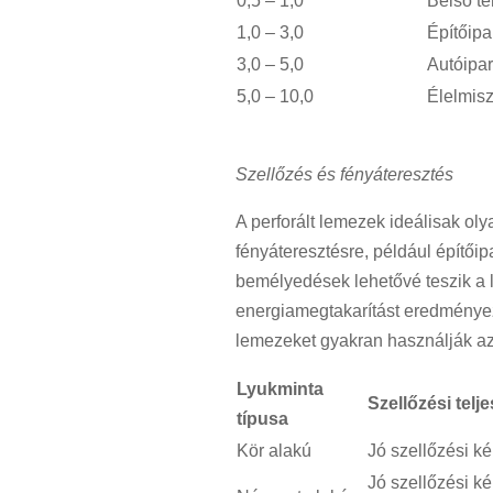
0,5 – 1,0
Belső té
1,0 – 3,0
Építőipa
3,0 – 5,0
Autóipar
5,0 – 10,0
Élelmisz
Szellőzés és fényáteresztés
A perforált lemezek ideálisak ol
fényáteresztésre, például építőip
bemélyedések lehetővé teszik a 
energiamegtakarítást eredményezh
lemezeket gyakran használják az
Lyukminta
Szellőzési telj
típusa
Kör alakú
Jó szellőzési k
Jó szellőzési k