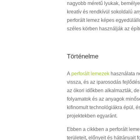
nagyobb méretű lyukak, bemélyedé
kreatív és rendkívül sokoldalú a
perforált lemez képes egyedülálló
széles körben használják az épít
Történelme
A
perforált lemezek
használata ne
vissza, és az iparosodás fejlődé
az ókori időkben alkalmazták, de
folyamatok és az anyagok minőség
kifinomult technológiákra épül, é
projektekben egyaránt.
Ebben a cikkben a perforált lemez
területeit, előnyeit és hátrányai