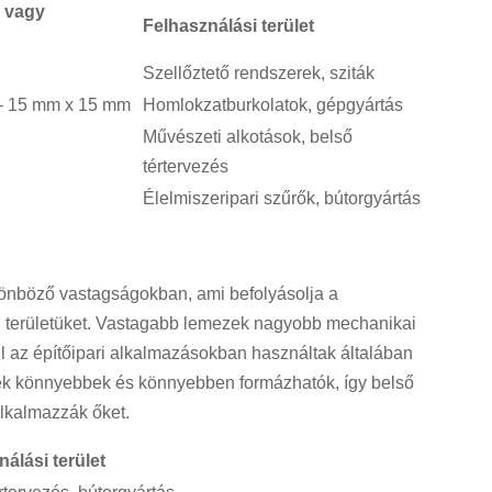
ő vagy
Felhasználási terület
Szellőztető rendszerek, sziták
– 15 mm x 15 mm
Homlokzatburkolatok, gépgyártás
Művészeti alkotások, belső
tértervezés
Élelmiszeripari szűrők, bútorgyártás
lönböző vastagságokban, ami befolyásolja a
si területüket. Vastagabb lemezek nagyobb mechanikai
ául az építőipari alkalmazásokban használtak általában
k könnyebbek és könnyebben formázhatók, így belső
alkalmazzák őket.
álási terület