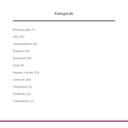
Kategórák
Bádogos gép
(7)
Cikk
(55)
cserepeslemez
(6)
Érdekes
(19)
Eszközök
(10)
Hírek
(6)
Hogyan csináld
(13)
Lemezek
(30)
Pályázatok
(4)
Tetőlemez
(2)
Trapézlemez
(7)