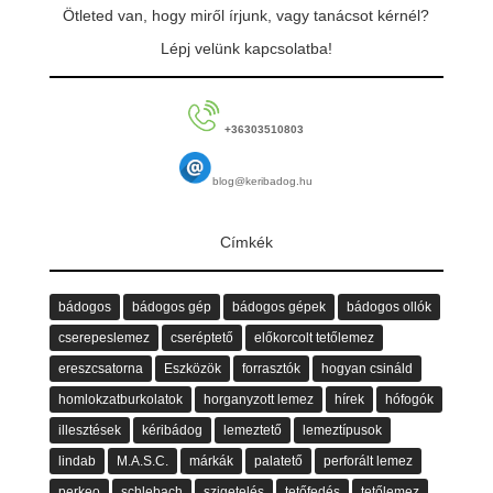
Ötleted van, hogy miről írjunk, vagy tanácsot kérnél?
Lépj velünk kapcsolatba!
+36303510803
blog@keribadog.hu
Címkék
bádogos
bádogos gép
bádogos gépek
bádogos ollók
cserepeslemez
cseréptető
előkorcolt tetőlemez
ereszcsatorna
Eszközök
forrasztók
hogyan csináld
homlokzatburkolatok
horganyzott lemez
hírek
hófogók
illesztések
kéribádog
lemeztető
lemeztípusok
lindab
M.A.S.C.
márkák
palatető
perforált lemez
perkeo
schlebach
szigetelés
tetőfedés
tetőlemez