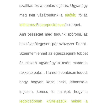
szállítás és a bontás díját is. Ugyanúgy
meg kell vásárolnunk a
tetőfát
, fóliát,
tetőlemezt
/
cserepeslemezt
/cserepet.
Ami összeget meg tudunk spórolni, az
hozzávetőlegesen pár százezer Forint..
Szerintem ennél az egészségünk többet
ér, hiszen ugyanúgy a tetőn marad a
rákkeltő pala… Ha nem pontosan tudod,
hogy hogyan kezdj neki, lebontsd-e
teljesen, keress fel minket, hogy a
legolcsóbban kivitelezzük neked a