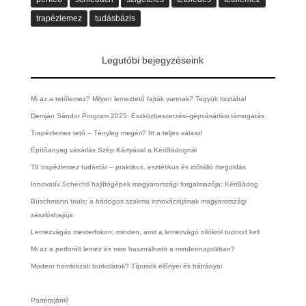
trapézlemez
tudásbázis
Legutóbi bejegyzéseink
Mi az a tetőlemez? Milyen lemeztető fajták vannak? Tegyük tisztába!
Demján Sándor Program 2025: Eszközbeszerzési-gépvásárlási támogatás
Trapézlemez tető – Tényleg megéri? Itt a teljes válasz!
Építőanyag vásárlás Szép Kártyával a KériBádognál
T8 trapézlemez tudástár – praktikus, esztétikus és időtálló megoldás
Innovatív Schechtl hajlítógépek magyarországi forgalmazója: KériBádog
Buschmann tools: a bádogos szakma innovációjának magyarországi
zászlóshajója
Lemezvágás mesterfokon: minden, amit a lemezvágó ollókról tudnod kell
Mi az a perforált lemez és mire használható a mindennapokban?
Modern homlokzati burkolatok? Típusok előnyei és hátrányai
Parterajánló