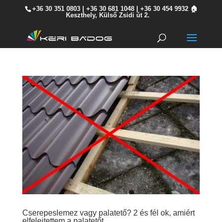
+36 30 351 0803
|
+36 30 681 1048
|
+36 30 454 9932
🏠
Keszthely, Külső Zsidi út 2.
Cserepeslemez vagy palatető? 2 és fél ok, amiért
elfelejtettem a palatetőt