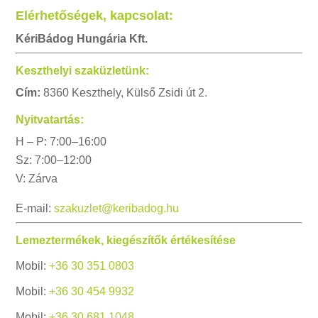
Elérhetőségek, kapcsolat:
KériBádog Hungária Kft.
Keszthelyi szaküzletünk:
Cím:
8360 Keszthely, Külső Zsidi út 2.
Nyitvatartás:
H – P: 7:00–16:00
Sz: 7:00–12:00
V: Zárva
E-mail:
szakuzlet@keribadog.hu
Lemeztermékek, kiegészítők értékesítése
Mobil:
+36 30 351 0803
Mobil:
+36 30 454 9932
Mobil:
+36 30 681 1048