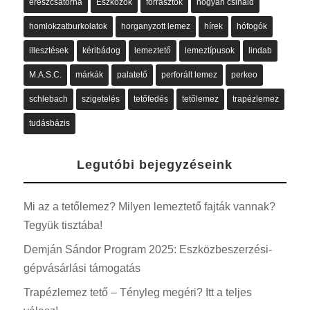
ereszcsatorna
Eszközök
forrasztók
hogyan csináld
homlokzatburkolatok
horganyzott lemez
hírek
hófogók
illesztések
kéribádog
lemeztető
lemeztípusok
lindab
M.A.S.C.
márkák
palatető
perforált lemez
perkeo
schlebach
szigetelés
tetőfedés
tetőlemez
trapézlemez
tudásbázis
Legutóbi bejegyzéseink
Mi az a tetőlemez? Milyen lemeztető fajták vannak?
Tegyük tisztába!
Demján Sándor Program 2025: Eszközbeszerzési-
gépvásárlási támogatás
Trapézlemez tető – Tényleg megéri? Itt a teljes