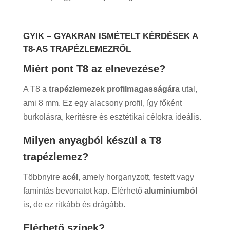
GYIK – GYAKRAN ISMÉTELT KÉRDÉSEK A
T8-AS TRAPÉZLEMEZRŐL
Miért pont T8 az elnevezése?
A T8 a
trapézlemezek profilmagasságára
utal,
ami 8 mm. Ez egy alacsony profil, így főként
burkolásra, kerítésre és esztétikai célokra ideális.
Milyen anyagból készül a T8
trapézlemez?
Többnyire
acél
, amely horganyzott, festett vagy
famintás bevonatot kap. Elérhető
alumíniumból
is, de ez ritkább és drágább.
Elérhető színek?