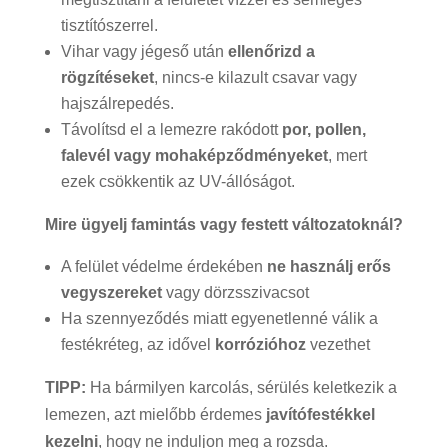
tisztítószerrel.
Vihar vagy jégeső után
ellenőrizd a
rögzítéseket
, nincs-e kilazult csavar vagy
hajszálrepedés.
Távolítsd el a lemezre rakódott
por, pollen,
falevél vagy mohaképződményeket
, mert
ezek csökkentik az UV-állóságot.
Mire ügyelj famintás vagy festett változatoknál?
A felület védelme érdekében
ne használj erős
vegyszereket
vagy dörzsszivacsot
Ha szennyeződés miatt egyenetlenné válik a
festékréteg, az idővel
korrózióhoz
vezethet
TIPP:
Ha bármilyen karcolás, sérülés keletkezik a
lemezen, azt mielőbb érdemes
javítófestékkel
kezelni
, hogy ne induljon meg a rozsda.