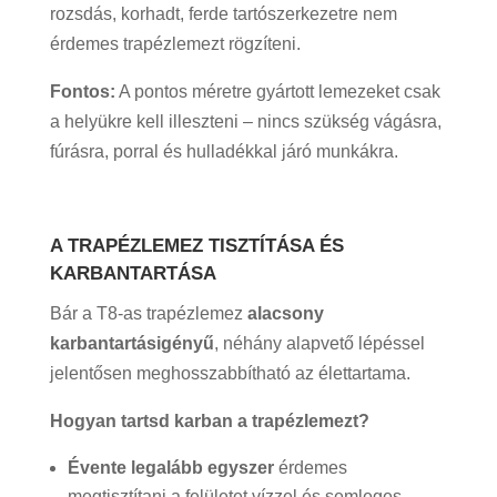
rozsdás, korhadt, ferde tartószerkezetre nem
érdemes trapézlemezt rögzíteni.
Fontos:
A pontos méretre gyártott lemezeket csak
a helyükre kell illeszteni – nincs szükség vágásra,
fúrásra, porral és hulladékkal járó munkákra.
A TRAPÉZLEMEZ TISZTÍTÁSA ÉS
KARBANTARTÁSA
Bár a T8-as trapézlemez
alacsony
karbantartásigényű
, néhány alapvető lépéssel
jelentősen meghosszabbítható az élettartama.
Hogyan tartsd karban a trapézlemezt?
Évente legalább egyszer
érdemes
megtisztítani a felületet vízzel és semleges