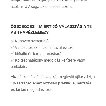
állapotukat
. A horgany- és festékréteg védi az
acélt az UV-sugaraktól, esőtől, széltől.
ÖSSZEGZÉS – MIÉRT JÓ VÁLASZTÁS A T8-
AS TRAPÉZLEMEZ?
✅ Könnyen szerelhető
✅ Változatos szín- és mintaválaszték
✅ Időtálló és karbantartásbarát
✅ Költséghatékony megoldás kerítésre vagy
burkolatra
Akár új kerítést építesz, akár meglévőt újítasz fel, a
T8-as trapézlemez biztosan
praktikus, mutatós
és tartós
megoldás lesz.