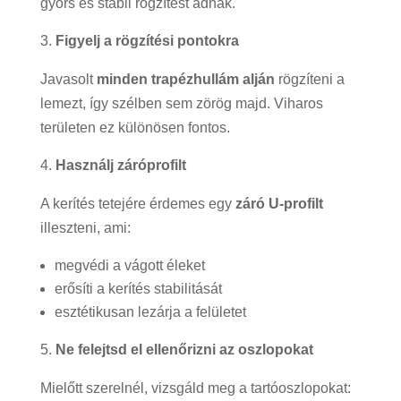
gyors és stabil rögzítést adnak.
Figyelj a rögzítési pontokra
Javasolt
minden trapézhullám alján
rögzíteni a
lemezt, így szélben sem zörög majd. Viharos
területen ez különösen fontos.
Használj záróprofilt
A kerítés tetejére érdemes egy
záró U-profilt
illeszteni, ami:
megvédi a vágott éleket
erősíti a kerítés stabilitását
esztétikusan lezárja a felületet
Ne felejtsd el ellenőrizni az oszlopokat
Mielőtt szerelnél, vizsgáld meg a tartóoszlopokat: