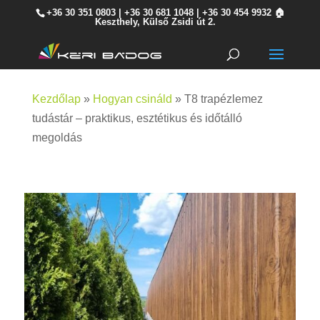
+36 30 351 0803
|
+36 30 681 1048
|
+36 30 454 9932
🏠
Keszthely, Külső Zsidi út 2.
Kezdőlap
»
Hogyan csináld
»
T8 trapézlemez
tudástár – praktikus, esztétikus és időtálló
megoldás