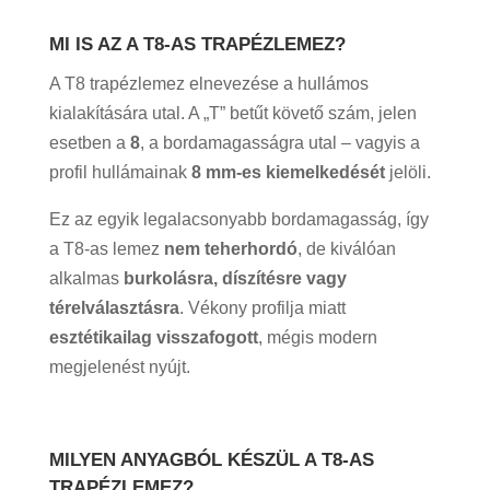
MI IS AZ A T8-AS TRAPÉZLEMEZ?
A T8 trapézlemez elnevezése a hullámos
kialakítására utal. A „T” betűt követő szám, jelen
esetben a
8
, a bordamagasságra utal – vagyis a
profil hullámainak
8 mm-es kiemelkedését
jelöli.
Ez az egyik legalacsonyabb bordamagasság, így
a T8-as lemez
nem teherhordó
, de kiválóan
alkalmas
burkolásra, díszítésre vagy
térelválasztásra
. Vékony profilja miatt
esztétikailag visszafogott
, mégis modern
megjelenést nyújt.
MILYEN ANYAGBÓL KÉSZÜL A T8-AS
TRAPÉZLEMEZ?