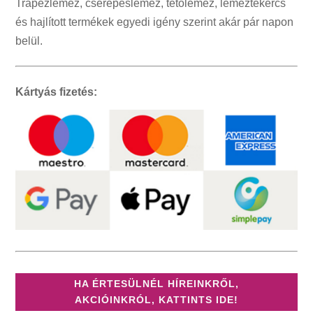
Trapézlemez, cserepeslemez, tetőlemez, lemeztekercs
és hajlított termékek egyedi igény szerint akár pár napon
belül.
Kártyás fizetés:
HA ÉRTESÜLNÉL HÍREINKRŐL,
AKCIÓINKRÓL, KATTINTS IDE!