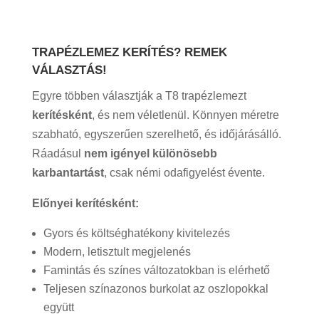
TRAPÉZLEMEZ KERÍTÉS? REMEK
VÁLASZTÁS!
Egyre többen választják a T8 trapézlemezt
kerítésként
, és nem véletlenül. Könnyen méretre
szabható, egyszerűen szerelhető, és időjárásálló.
Ráadásul
nem igényel különösebb
karbantartást
, csak némi odafigyelést évente.
Előnyei kerítésként:
Gyors és költséghatékony kivitelezés
Modern, letisztult megjelenés
Famintás és színes változatokban is elérhető
Teljesen színazonos burkolat az oszlopokkal
együtt