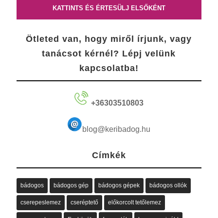
KATTINTS ÉS ÉRTESÜLJ ELSŐKÉNT
Ötleted van, hogy miről írjunk, vagy
tanácsot kérnél? Lépj velünk
kapcsolatba!
+36303510803
blog@keribadog.hu
Címkék
bádogos
bádogos gép
bádogos gépek
bádogos ollók
cserepeslemez
cseréptető
előkorcolt tetőlemez