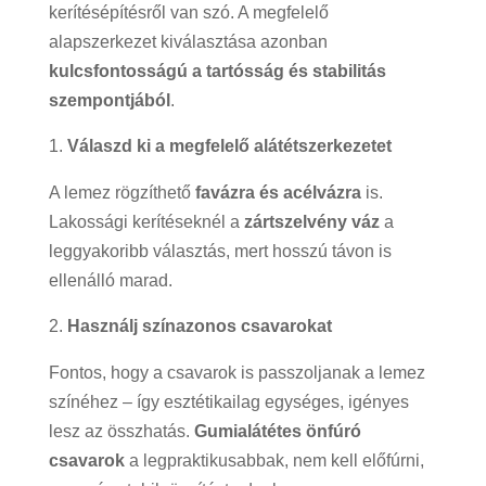
kerítésépítésről van szó. A megfelelő
alapszerkezet kiválasztása azonban
kulcsfontosságú a tartósság és stabilitás
szempontjából
.
Válaszd ki a megfelelő alátétszerkezetet
A lemez rögzíthető
favázra és acélvázra
is.
Lakossági kerítéseknél a
zártszelvény váz
a
leggyakoribb választás, mert hosszú távon is
ellenálló marad.
Használj színazonos csavarokat
Fontos, hogy a csavarok is passzoljanak a lemez
színéhez – így esztétikailag egységes, igényes
lesz az összhatás.
Gumialátétes önfúró
csavarok
a legpraktikusabbak, nem kell előfúrni,