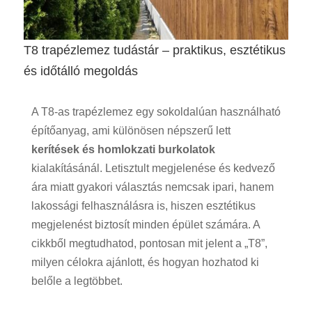
T8 trapézlemez tudástár – praktikus, esztétikus
és időtálló megoldás
A T8-as trapézlemez egy sokoldalúan használható
építőanyag, ami különösen népszerű lett
kerítések és homlokzati burkolatok
kialakításánál. Letisztult megjelenése és kedvező
ára miatt gyakori választás nemcsak ipari, hanem
lakossági felhasználásra is, hiszen
esztétikus
megjelenést biztosít minden épület számára
. A
cikkből megtudhatod, pontosan mit jelent a „T8”,
milyen célokra ajánlott, és hogyan hozhatod ki
belőle a legtöbbet.