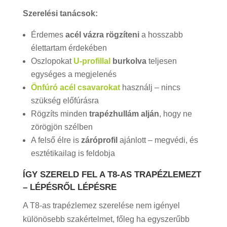
Szerelési tanácsok:
Érdemes
acél vázra rögzíteni
a hosszabb
élettartam érdekében
Oszlopokat
U-profillal
burkolva
teljesen
egységes a megjelenés
Önfúró acél csavarokat
használj – nincs
szükség előfúrásra
Rögzíts minden
trapézhullám alján
, hogy ne
zörögjön szélben
A felső élre is
záróprofil
ajánlott – megvédi, és
esztétikailag is feldobja
ÍGY SZERELD FEL A T8-AS TRAPÉZLEMEZT
– LÉPÉSRŐL LÉPÉSRE
A T8-as trapézlemez szerelése nem igényel
különösebb szakértelmet, főleg ha egyszerűbb