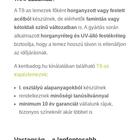
A T8-as lemezek főként
horganyzott vagy festett
acélból
készülnek, de elérhetők
famintás vagy
kétoldali színű változatban
is. A gyártás során
alkalmazott
horganyréteg és UV-álló festékréteg
biztosítja, hogy a lemez hosszú távon is ellenálljon
az időjárásnak.
A keribadog.hu kínálatában található
T8-as
trapézlemezek
:
I. osztályú alapanyagokból
készülnek
rendelkeznek
minőségi tanúsítvánnyal
minimum 10 év garanciát
vállalunk rájuk,
bizonyos színeknél akár többet is
Vastagság – a legfontosabb