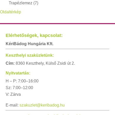
Trapézlemez
(7)
Oldaltérkép
Elérhetőségek, kapcsolat:
KériBádog Hungária Kft.
Keszthelyi szaküzletünk:
Cím:
8360 Keszthely, Külső Zsidi út 2.
Nyitvatartás:
H – P: 7:00–16:00
Sz: 7:00–12:00
V: Zárva
E-mail:
szakuzlet@keribadog.hu