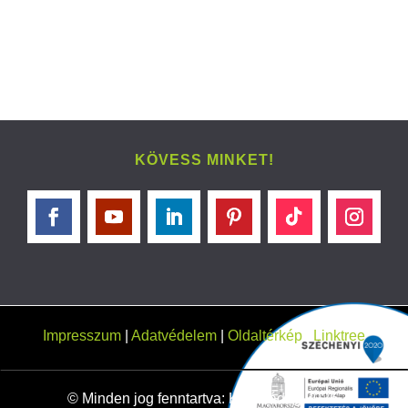
KÖVESS MINKET!
Impresszum
|
Adatvédelem
|
Oldaltérkép
|
Linktree
© Minden jog fenntartva: Kéri Bádog 2026.