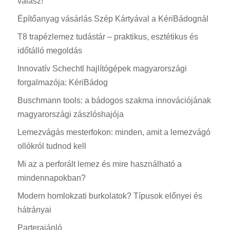
válasz!
Építőanyag vásárlás Szép Kártyával a KériBádognál
T8 trapézlemez tudástár – praktikus, esztétikus és
időtálló megoldás
Innovatív Schechtl hajlítógépek magyarországi
forgalmazója: KériBádog
Buschmann tools: a bádogos szakma innovációjának
magyarországi zászlóshajója
Lemezvágás mesterfokon: minden, amit a lemezvágó
ollókról tudnod kell
Mi az a perforált lemez és mire használható a
mindennapokban?
Modern homlokzati burkolatok? Típusok előnyei és
hátrányai
Parterajánló