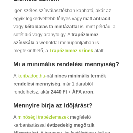
Igen széles színválasztékban kapható, akár az
egyik legkedveltebb fényes vagy matt
antracit
vagy
kétoldalas fa mintázattal
is, mint például a
sötét dió vagy aranytölgy. A
trapézlemez
színskála
a weboldal menüpontjaiban is
megtekinthető, a
Trapézlemez színek
alatt.
Mi a minimális rendelési mennyiség?
A
keribadog.hu
-nál
nincs minimális
termék
rendelési mennyiség
, már 1 darabtól
rendelhetsz, akár
2440 Ft + ÁFA áron
.
Mennyire bírja az időjárást?
A
minőségi trapézlemezek
megfelelő
karbantartással
évtizedekig megőrzik