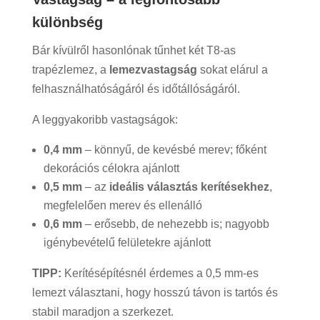
különbség
Bár kívülről hasonlónak tűnhet két T8-as
trapézlemez, a
lemezvastagság
sokat elárul a
felhasználhatóságáról és időtállóságáról.
A leggyakoribb vastagságok:
0,4 mm
– könnyű, de kevésbé merev; főként
dekorációs célokra ajánlott
0,5 mm
– az
ideális választás kerítésekhez
,
megfelelően merev és ellenálló
0,6 mm
– erősebb, de nehezebb is; nagyobb
igénybevételű felületekre ajánlott
TIPP:
Kerítésépítésnél érdemes a 0,5 mm-es
lemezt választani, hogy hosszú távon is tartós és
stabil maradjon a szerkezet.