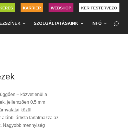
KÉRÉS
KARRIER
WEBSHOP
KERÍTÉSTERVEZŐ
EZSZÍNEK
SZOLGÁLTATÁSAINK
INFÓ
ezek
 függően – közvetlenül a
ek, jellemzően 0,5 mm
rnyalatai közül
z alábbi árlista tartalmazza az
k. Nagyobb mennyiség