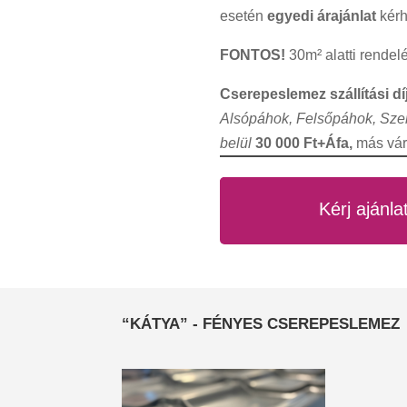
esetén
egyedi árajánlat
kérh
FONTOS!
30m² alatti rendel
Cserepeslemez szállítási dí
Alsópáhok, Felsőpáhok, Sze
belül
30 000 Ft+Áfa,
más vár
Kérj ajánla
“KÁTYA” - FÉNYES CSEREPESLEMEZ