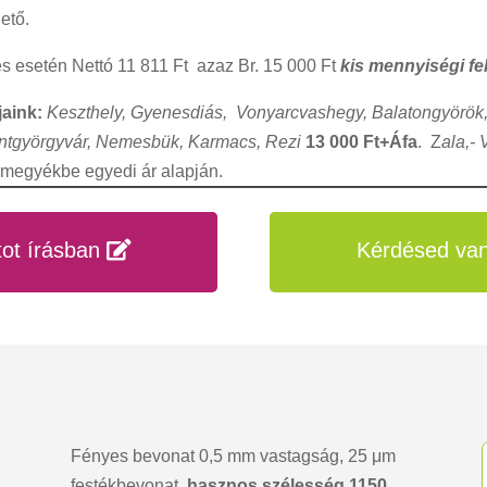
ető.
és esetén Nettó 11 811 Ft azaz Br. 15 000 Ft
kis mennyiségi fel
jaink:
Keszthely, Gyenesdiás, Vonyarcvashegy, Balatongyörök,
ntgyörgyvár, Nemesbük, Karmacs, Rezi
13 000 Ft+Áfa
. Z
ala,-
megyékbe egyedi ár alapján.
tot írásban
Kérdésed van
Fényes bevonat 0,5 mm vastagság, 25 μm
festékbevonat,
hasznos szélesség 1150