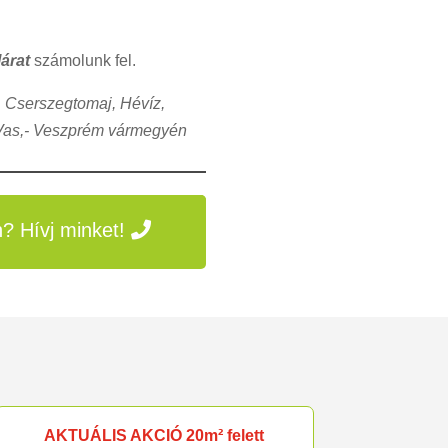
árat
számolunk fel.
 Cserszegtomaj, Hévíz,
 Vas,- Veszprém vármegyén
? Hívj minket!
AKTUÁLIS AKCIÓ 20m² felett