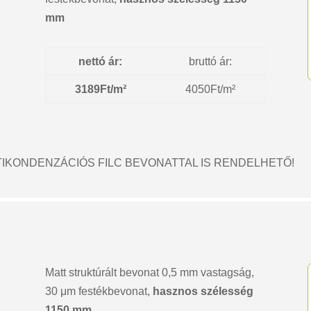
mm
nettó ár:
bruttó ár:
3189Ft/m²
4050Ft/m²
IKONDENZÁCIÓS FILC BEVONATTAL IS RENDELHETŐ!
Matt struktúrált bevonat 0,5 mm vastagság,
30 μm festékbevonat,
hasznos szélesség
1150 mm