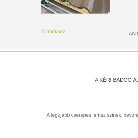
Termékhez
ANT
A KÉRI BÁDOG Á
A legújabb cserepes lemez színek, bevona