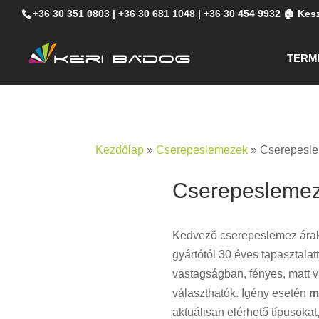
+36 30 351 0803
|
+36 30 681 1048
|
+36 30 454 9932
🏠 Kesz
TERM
Kezdőlap
»
Cserepeslemezek
»
Cserepesle
Cserepeslemez
Kedvező cserepeslemez árak, 
gyártótól 30 éves tapasztalatt
vastagságban, fényes, matt 
választhatók. Igény esetén
m
aktuálisan elérhető típusoka