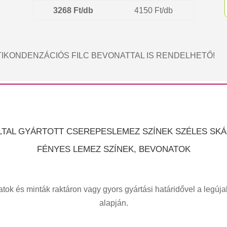
3268 Ft/db
4150 Ft/db
IKONDENZÁCIÓS FILC BEVONATTAL IS RENDELHETŐ!
LTAL GYÁRTOTT CSEREPESLEMEZ SZÍNEK SZÉLES SK
FÉNYES LEMEZ SZÍNEK, BEVONATOK
tok és minták raktáron vagy gyors gyártási határidővel a legúj
alapján.