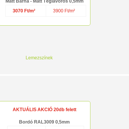
Matt Barna - Matt Téglavörös 0,5mm
3070 Ft/m²
3900 Ft/m²
Lemezszínek
AKTUÁLIS AKCIÓ 20db felett
Bordó RAL3009 0,5mm