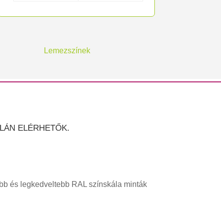
Lemezszínek
ÁLÁN ELÉRHETŐK.
abb és legkedveltebb RAL színskála minták