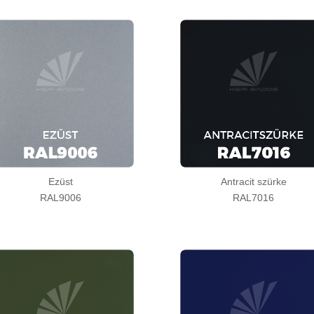
Ezüst
Antracit szürke
RAL9006
RAL7016