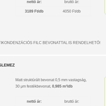
nettó ár:
bruttó ár:
3189 Ft/db
4050 Ft/db
IKONDENZÁCIÓS FILC BEVONATTAL IS RENDELHETŐ!
ESLEMEZ
Matt struktúrált bevonat 0,5 mm vastagság,
30 μm festékbevonat,
0,985 m²/db
nettó ár:
bruttó ár: