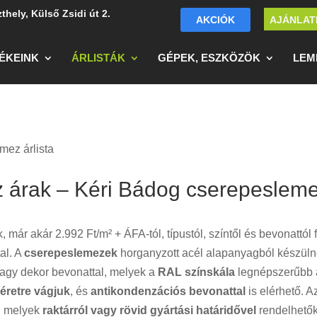
thely, Külső Zsidi út 2.
AKCIÓK
AJÁNLAT
ÉKEINK
ÁRLISTÁK
GÉPEK, ESZKÖZÖK
LEM
mez árlista
 árak – Kéri Bádog cserepeslem
már akár 2.992 Ft/m² + ÁFA-tól, típustól, színtől és bevonattól
al. A
cserepeslemezek
horganyzott acél alapanyagból készüln
vagy dekor bevonattal, melyek a
RAL színskála
legnépszerűbb á
éretre vágjuk
, és
antikondenzációs bevonattal
is elérhető. A
t, melyek
raktárról vagy rövid gyártási határidővel
rendelhető