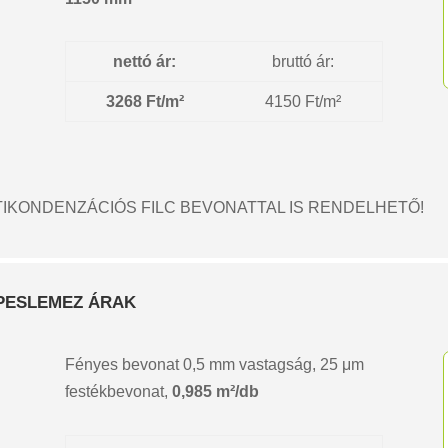
nettó ár:
bruttó ár:
3268 Ft/m²
4150 Ft/m²
IKONDENZÁCIÓS FILC BEVONATTAL IS RENDELHETŐ!
EPESLEMEZ ÁRAK
Fényes bevonat 0,5 mm vastagság, 25 μm
festékbevonat,
0,985 m²/db