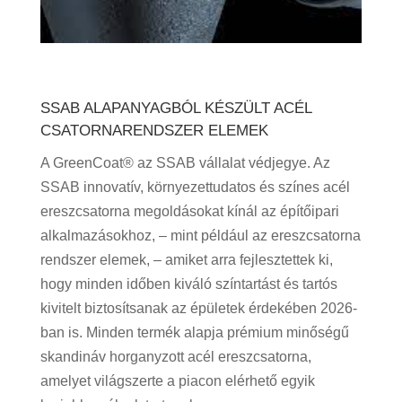
SSAB ALAPANYAGBÓL KÉSZÜLT ACÉL
CSATORNARENDSZER ELEMEK
A GreenCoat® az SSAB vállalat védjegye. Az
SSAB innovatív, környezettudatos és színes acél
ereszcsatorna megoldásokat kínál az építőipari
alkalmazásokhoz, – mint például az ereszcsatorna
rendszer elemek, – amiket arra fejlesztettek ki,
hogy minden időben kiváló színtartást és tartós
kivitelt biztosítsanak az épületek érdekében 2026-
ban is. Minden termék alapja prémium minőségű
skandináv
horganyzott acél ereszcsatorna
,
amelyet világszerte a piacon elérhető egyik