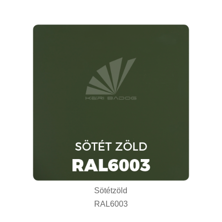
Sötétzöld
RAL6003