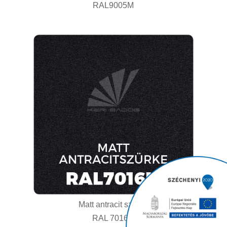
RAL9005M
Matt antracit szürke
RAL 7016M