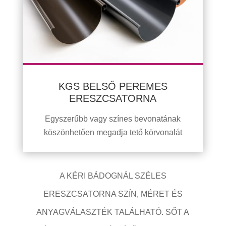
KGS BELSŐ PEREMES
ERESZCSATORNA
Egyszerűbb vagy színes bevonatának
köszönhetően megadja tető körvonalát
A KÉRI BÁDOGNÁL SZÉLES
ERESZCSATORNA SZÍN, MÉRET ÉS
ANYAGVÁLASZTÉK TALÁLHATÓ. SŐT A