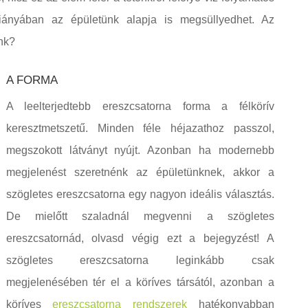
hiányában az épületünk alapja is megsüllyedhet. Az
nk?
A FORMA
A leelterjedtebb ereszcsatorna forma a félkörív
keresztmetszetű. Minden féle héjazathoz passzol,
megszokott látványt nyújt. Azonban ha modernebb
megjelenést szeretnénk az épületünknek, akkor a
szögletes ereszcsatorna egy nagyon ideális választás.
De mielőtt szaladnál megvenni a szögletes
ereszcsatornád, olvasd végig ezt a bejegyzést! A
szögletes ereszcsatorna leginkább csak
megjelenésében tér el a köríves társától, azonban a
köríves
ereszcsatorna rendszerek
hatékonyabban