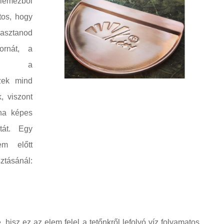
klemezből
tos, hogy
álasztanod
ornát, a
tleg a
ezek mind
, viszont
na képes
tát. Egy
em előtt
tásánál:
 hisz ez az elem felel a tetőnkről lefolyó víz folyamatos