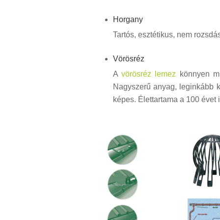
Horgany
Tartós, esztétikus, nem rozsdás
Vörösréz
A
vörösréz lemez
könnyen mun
Nagyszerű anyag, leginkább kl
képes. Élettartama a 100 évet i