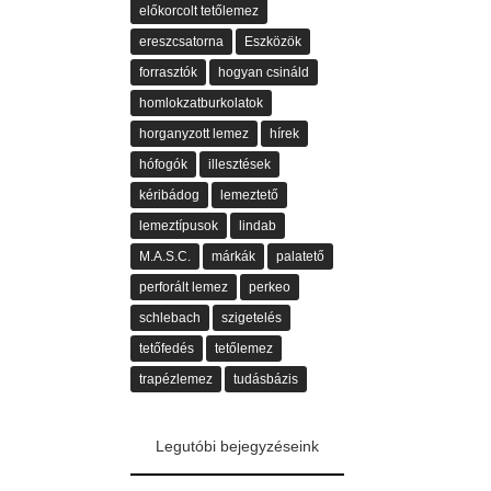
előkorcolt tetőlemez
ereszcsatorna
Eszközök
forrasztók
hogyan csináld
homlokzatburkolatok
horganyzott lemez
hírek
hófogók
illesztések
kéribádog
lemeztető
lemeztípusok
lindab
M.A.S.C.
márkák
palatető
perforált lemez
perkeo
schlebach
szigetelés
tetőfedés
tetőlemez
trapézlemez
tudásbázis
Legutóbi bejegyzéseink