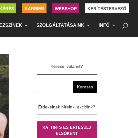
KÉRÉS
KARRIER
WEBSHOP
KERÍTÉSTERVEZŐ
EZSZÍNEK
SZOLGÁLTATÁSAINK
INFÓ
Keresel valamit?
Érdekelnek híreink, akcióink?
KATTINTS ÉS ÉRTESÜLJ
ELSŐKÉNT