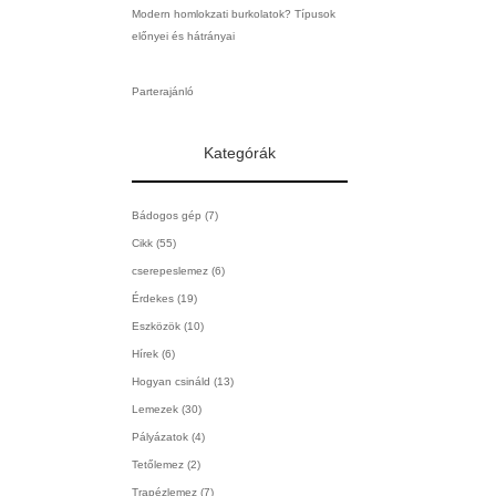
Modern homlokzati burkolatok? Típusok
előnyei és hátrányai
Parterajánló
Kategórák
Bádogos gép
(7)
Cikk
(55)
cserepeslemez
(6)
Érdekes
(19)
Eszközök
(10)
Hírek
(6)
Hogyan csináld
(13)
Lemezek
(30)
Pályázatok
(4)
Tetőlemez
(2)
Trapézlemez
(7)