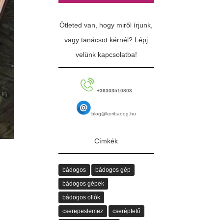
Ötleted van, hogy miről írjunk,
vagy tanácsot kérnél? Lépj
velünk kapcsolatba!
+36303510803
blog@keribadog.hu
Címkék
bádogos
bádogos gép
bádogos gépek
bádogos ollók
cserepeslemez
cseréptető