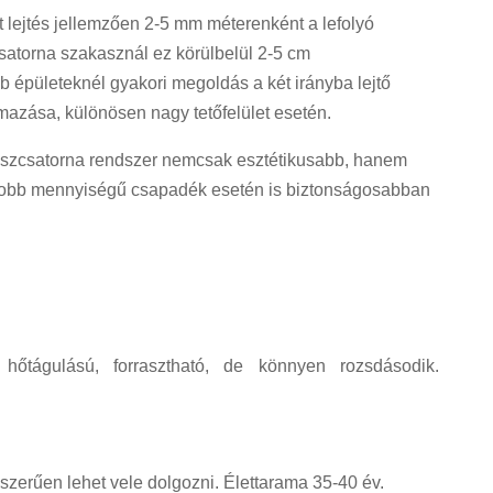
tt lejtés jellemzően 2-5 mm méterenként a lefolyó
satorna szakasznál ez körülbelül 2-5 cm
b épületeknél gyakori megoldás a két irányba lejtő
lmazása, különösen nagy tetőfelület esetén.
ereszcsatorna rendszer nemcsak esztétikusabb, hanem
gyobb mennyiségű csapadék esetén is biztonságosabban
 hőtágulású, forrasztható, de könnyen rozsdásodik.
zerűen lehet vele dolgozni. Élettarama 35-40 év.