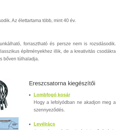
odik. Az élettartama több, mint 40 év.
kálható, forrasztható és persze nem is rozsdásodik.
asszikus építményekhez illik, de a kreativitás csodákra
s bőven túlhaladja.
Ereszcsatorna kiegészítői
Lombfogó kosár
Hogy a lefolyódban ne akadjon meg a
szennyeződés.
Levélrács