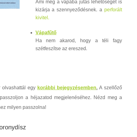
Ami még a vápába jutás lehetőségét is
kizárja a szennyeződésnek. a
perforált
kivitel.
Vápafűtő
Ha nem akarod, hogy a téli fagy
szétfeszítse az ereszed.
r olvashattál egy
korábbi bejegyzésemben
.
A szellőző
gy passzoljon a héjazatod megjelenéséhez. Nézd meg a
hez milyen passzolna!
oronydísz