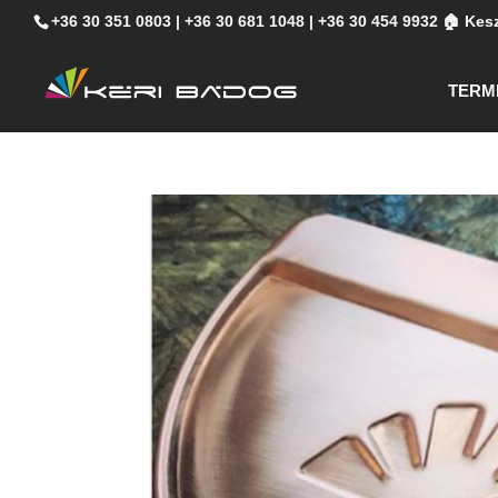
+36 30 351 0803
|
+36 30 681 1048
|
+36 30 454 9932
🏠 Kesz
TERM