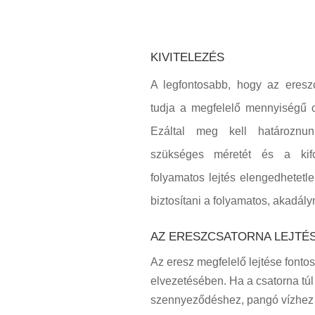
KIVITELEZÉS
A legfontosabb, hogy az ereszc
tudja a megfelelő mennyiségű c
Ezáltal meg kell határoznun
szükséges méretét és a kif
folyamatos lejtés elengedhetetle
biztosítani a folyamatos, akadály
AZ ERESZCSATORNA LEJTÉ
Az eresz megfelelő lejtése fonto
elvezetésében. Ha a csatorna túl
szennyeződéshez, pangó vízhez v