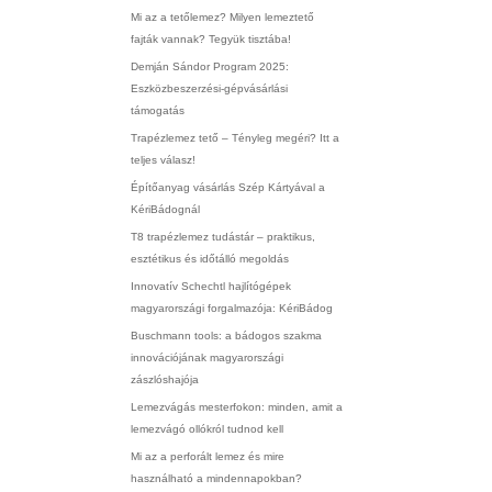
Mi az a tetőlemez? Milyen lemeztető
fajták vannak? Tegyük tisztába!
Demján Sándor Program 2025:
Eszközbeszerzési-gépvásárlási
támogatás
Trapézlemez tető – Tényleg megéri? Itt a
teljes válasz!
Építőanyag vásárlás Szép Kártyával a
KériBádognál
T8 trapézlemez tudástár – praktikus,
esztétikus és időtálló megoldás
Innovatív Schechtl hajlítógépek
magyarországi forgalmazója: KériBádog
Buschmann tools: a bádogos szakma
innovációjának magyarországi
zászlóshajója
Lemezvágás mesterfokon: minden, amit a
lemezvágó ollókról tudnod kell
Mi az a perforált lemez és mire
használható a mindennapokban?