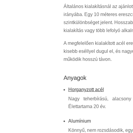
Általános kialakításnál az ajánlo
irányába. Egy 10 méteres ereszc
szintkülönbséget jelent. Hosszab
kialakítás vagy több lefolyó alka
A megfelelően kialakított acél 
kisebb eséllyel dugul el, és na
működik hosszú távon.
Anyagok
Horganyzott acél
Nagy teherbírású, alacsony
Élettartama 20 év.
Alumínium
Könnyű, nem rozsdásodik, egys