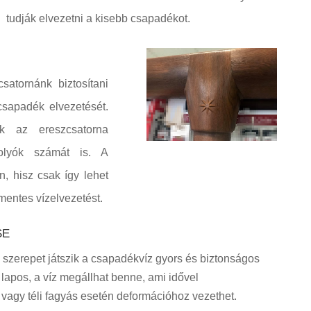
tudják elvezetni a kisebb csapadékot.
satornánk biztosítani
sapadék elvezetését.
k az ereszcsatorna
olyók számát is. A
n, hisz csak így lehet
mentes vízelvezetést.
SE
s szerepet játszik a csapadékvíz gyors és biztonságos
 lapos, a víz megállhat benne, ami idővel
agy téli fagyás esetén deformációhoz vezethet.