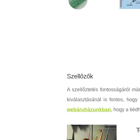
Szellőzők
A szellőztetés fontosságáról má
kiválasztásánál is fontos, ho
webáruházunkban
, hogy a tiéd
T