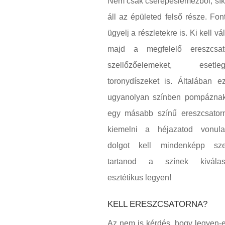
Nem csak cserepeslemezből, sí
áll az épületed felső része. Fon
ügyelj a részletekre is. Ki kell v
majd a megfelelő ereszcsat
szellőzőelemeket, ese
toronydíszeket is. Általában 
ugyanolyan színben pompáznak
egy másabb színű ereszcsator
kiemelni a héjazatod vonula
dolgot kell mindenképp sz
tartanod a színek kiválasz
esztétikus legyen!
KELL ERESZCSATORNA?
Az nem is kérdés, hogy legyen-e,