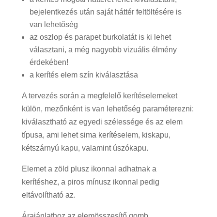
bejelentkezés után saját háttér feltöltésére is
van lehetőség
az oszlop és parapet burkolatát is ki lehet
választani, a még nagyobb vizuális élmény
érdekében!
a kerítés elem szín kiválasztása
A tervezés során a megfelelő kerítéselemeket
külön, mezőnként is van lehetőség paraméterezni:
kiválasztható az egyedi szélessége és az elem
típusa, ami lehet sima kerítéselem, kiskapu,
kétszárnyú kapu, valamint úszókapu.
Elemet a zöld plusz ikonnal adhatnak a
kerítéshez, a piros mínusz ikonnal pedig
eltávolítható az.
Árajánlathoz az elemösszesítő gomb