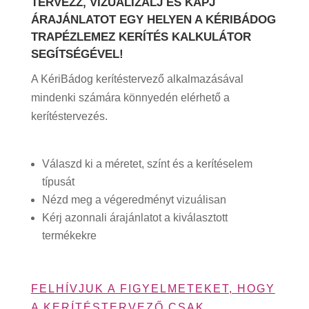
TERVEZZ, VIZUALIZÁLJ ÉS KAPJ
ÁRAJÁNLATOT EGY HELYEN A KÉRIBÁDOG
TRAPÉZLEMEZ KERÍTÉS KALKULÁTOR
SEGÍTSÉGÉVEL!
A KériBádog kerítéstervező alkalmazásával
mindenki számára könnyedén elérhető a
kerítéstervezés.
Válaszd ki a méretet, színt és a kerítéselem
típusát
Nézd meg a végeredményt vizuálisan
Kérj azonnali árajánlatot a kiválasztott
termékekre
FELHÍVJUK A FIGYELMETEKET, HOGY
A KERÍTÉSTERVEZŐ CSAK