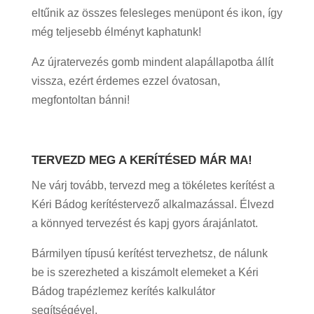
eltűnik az összes felesleges menüpont és ikon, így
még teljesebb élményt kaphatunk!
Az újratervezés gomb mindent alapállapotba állít
vissza, ezért érdemes ezzel óvatosan,
megfontoltan bánni!
TERVEZD MEG A KERÍTÉSED MÁR MA!
Ne várj tovább, tervezd meg a tökéletes kerítést a
Kéri Bádog kerítéstervező alkalmazással. Élvezd
a könnyed tervezést és kapj gyors árajánlatot.
Bármilyen típusú kerítést tervezhetsz, de nálunk
be is szerezheted a kiszámolt elemeket a Kéri
Bádog trapézlemez kerítés kalkulátor
segítségével.