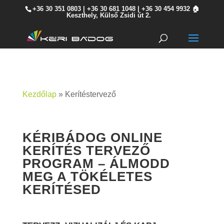
+36 30 351 0803
|
+36 30 681 1048
|
+36 30 454 9932
🏠
Keszthely, Külső Zsidi út 2.
Kezdőlap
»
Kerítéstervező
KÉRIBÁDOG ONLINE
KERÍTÉS TERVEZŐ
PROGRAM – ÁLMODD
MEG A TÖKÉLETES
KERÍTÉSED