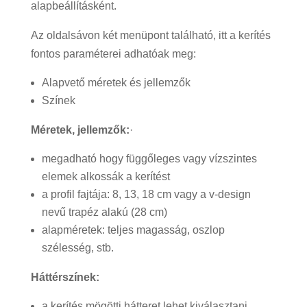
alapbeállításként.
Az oldalsávon két menüpont található, itt a kerítés
fontos paraméterei adhatóak meg:
Alapvető méretek és jellemzők
Színek
Méretek, jellemzők:
·
megadható hogy függőleges vagy vízszintes
elemek alkossák a kerítést
a profil fajtája: 8, 13, 18 cm vagy a v-design
nevű trapéz alakú (28 cm)
alapméretek: teljes magasság, oszlop
szélesség, stb.
Háttérszínek:
a kerítés mögötti hátteret lehet kiválasztani,