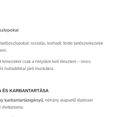
oszlopokat
 tartóoszlopokat: rozsdás, korhadt, ferde tartószerkezetre
eni.
 lemezeket csak a helyükre kell illeszteni – nincs
 és hulladékkal járó munkákra.
SA ÉS KARBANTARTÁSA
ny karbantartásigényű
, néhány alapvető lépéssel
 élettartama.