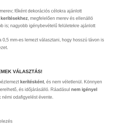
erev; főként dekorációs célokra ajánlott
s kerítésekhez
, megfelelően merev és ellenálló
 is; nagyobb igénybevételű felületekre ajánlott
 0,5 mm-es lemezt választani, hogy hosszú távon is
zet.
EMEK VÁLASZTÁS!
apézlemezt
kerítésként
, és nem véletlenül. Könnyen
erelhető, és időjárásálló. Ráadásul
nem igényel
k némi odafigyelést évente.
elezés