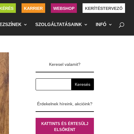
KÉRÉS
KARRIER
WEBSHOP
KERÍTÉSTERVEZŐ
EZSZÍNEK
SZOLGÁLTATÁSAINK
INFÓ
Keresel valamit?
Érdekelnek híreink, akcióink?
KATTINTS ÉS ÉRTESÜLJ
ELSŐKÉNT