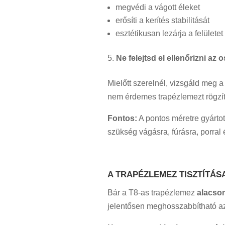
megvédi a vágott éleket
erősíti a kerítés stabilitását
esztétikusan lezárja a felületet
Ne felejtsd el ellenőrizni az 
Mielőtt szerelnél, vizsgáld meg a
nem érdemes trapézlemezt rögzít
Fontos:
A pontos méretre gyártott
szükség vágásra, fúrásra, porral
A TRAPÉZLEMEZ TISZTÍTÁ
Bár a T8-as trapézlemez
alacso
jelentősen meghosszabbítható az