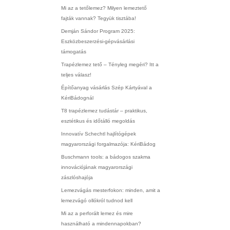
Mi az a tetőlemez? Milyen lemeztető
fajták vannak? Tegyük tisztába!
Demján Sándor Program 2025:
Eszközbeszerzési-gépvásárlási
támogatás
Trapézlemez tető – Tényleg megéri? Itt a
teljes válasz!
Építőanyag vásárlás Szép Kártyával a
KériBádognál
T8 trapézlemez tudástár – praktikus,
esztétikus és időtálló megoldás
Innovatív Schechtl hajlítógépek
magyarországi forgalmazója: KériBádog
Buschmann tools: a bádogos szakma
innovációjának magyarországi
zászlóshajója
Lemezvágás mesterfokon: minden, amit a
lemezvágó ollókról tudnod kell
Mi az a perforált lemez és mire
használható a mindennapokban?