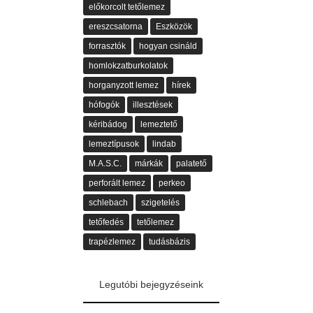
előkorcolt tetőlemez
ereszcsatorna
Eszközök
forrasztók
hogyan csináld
homlokzatburkolatok
horganyzott lemez
hírek
hófogók
illesztések
kéribádog
lemeztető
lemeztípusok
lindab
M.A.S.C.
márkák
palatető
perforált lemez
perkeo
schlebach
szigetelés
tetőfedés
tetőlemez
trapézlemez
tudásbázis
Legutóbi bejegyzéseink