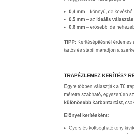
0,4 mm
– könnyű, de kevésbé m
0,5 mm
– az
ideális választá
0,6 mm
– erősebb, de nehezebb
TIPP:
Kerítésépítésnél érdemes a
tartós és stabil maradjon a szerke
TRAPÉZLEMEZ KERÍTÉS? R
Egyre többen választják a T8 tr
méretre szabható, egyszerűen sz
különösebb karbantartást
, csa
Előnyei kerítésként:
Gyors és költséghatékony kivit