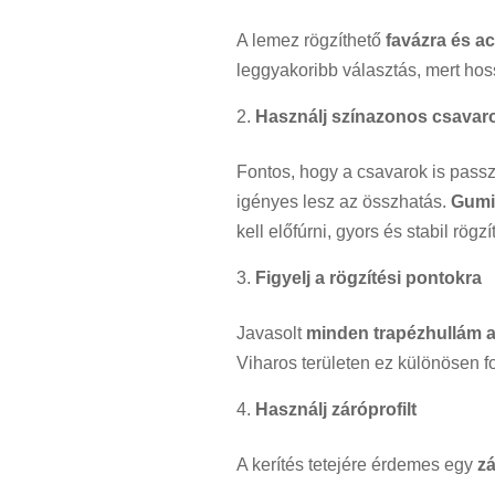
A lemez rögzíthető
favázra és a
leggyakoribb választás, mert hos
Használj színazonos csavar
Fontos, hogy a csavarok is passz
igényes lesz az összhatás.
Gumi
kell előfúrni, gyors és stabil rögz
Figyelj a rögzítési pontokra
Javasolt
minden trapézhullám a
Viharos területen ez különösen f
Használj záróprofilt
A kerítés tetejére érdemes egy
zá