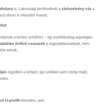
célvázra
is. Lakossági kerítéseknél a
zártszelvény váz
a
szú távon is ellenálló marad.
okat
oljanak a lemez színéhez – így esztétikailag egységes,
alátétes önfúró csavarok
a legpraktikusabbak, nem
ítést adnak.
lján
rögzíteni a lemezt, így szélben sem zörög majd.
ontos.
ró U-profilt
illeszteni, ami: