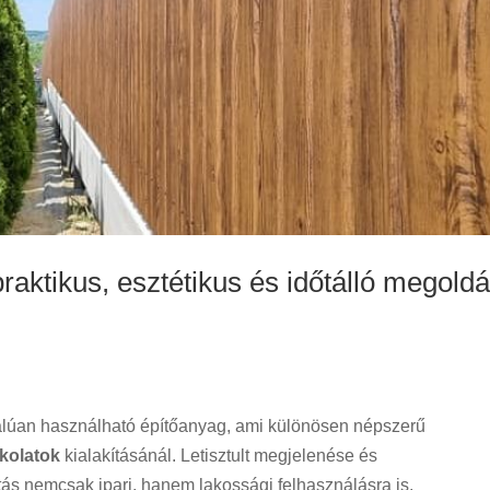
raktikus, esztétikus és időtálló megold
alúan használható építőanyag, ami különösen népszerű
rkolatok
kialakításánál. Letisztult megjelenése és
tás nemcsak ipari, hanem lakossági felhasználásra is,