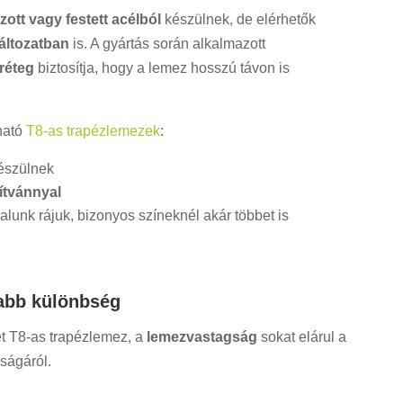
ott vagy festett acélból
készülnek, de elérhetők
változatban
is. A gyártás során alkalmazott
réteg
biztosítja, hogy a lemez hosszú távon is
ható
T8-as trapézlemezek
:
észülnek
ítvánnyal
alunk rájuk, bizonyos színeknél akár többet is
sabb különbség
ét T8-as trapézlemez, a
lemezvastagság
sokat elárul a
ságáról.