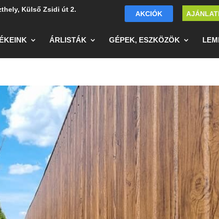
thely, Külső Zsidi út 2.
AKCIÓK
AJÁNLAT
ÉKEINK
ÁRLISTÁK
GÉPEK, ESZKÖZÖK
LEM