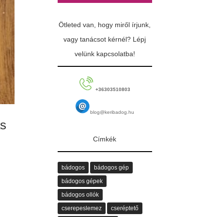
Ötleted van, hogy miről írjunk,
vagy tanácsot kérnél? Lépj
velünk kapcsolatba!
+36303510803
blog@keribadog.hu
ás
Címkék
bádogos
bádogos gép
bádogos gépek
bádogos ollók
cserepeslemez
cseréptető