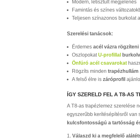
Modern, letisztult megjelenés
Famintás és színes változatokb
Teljesen színazonos burkolat a
Szerelési tanácsok:
Érdemes
acél vázra rögzíteni
Oszlopokat
U-profillal
burkol
Önfúró acél csavarokat
haszn
Rögzíts minden
trapézhullám 
A felső élre is
záróprofil
ajánlo
ÍGY SZERELD FEL A T8-AS
A T8-as trapézlemez szerelése n
egyszerűbb kerítésépítésről van 
kulcsfontosságú a tartósság és
Válaszd ki a megfelelő alátét