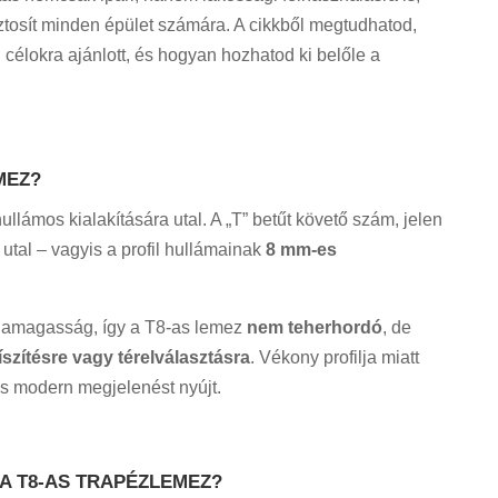
ztosít minden épület számára
. A cikkből megtudhatod,
n célokra ajánlott, és hogyan hozhatod ki belőle a
MEZ?
lámos kialakítására utal. A „T” betűt követő szám, jelen
utal – vagyis a profil hullámainak
8 mm-es
damagasság, így a T8-as lemez
nem teherhordó
, de
íszítésre vagy térelválasztásra
. Vékony profilja miatt
is modern megjelenést nyújt.
A T8-AS TRAPÉZLEMEZ?