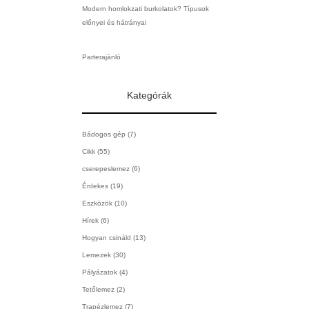
Modern homlokzati burkolatok? Típusok
előnyei és hátrányai
Parterajánló
Kategórák
Bádogos gép
(7)
Cikk
(55)
cserepeslemez
(6)
Érdekes
(19)
Eszközök
(10)
Hírek
(6)
Hogyan csináld
(13)
Lemezek
(30)
Pályázatok
(4)
Tetőlemez
(2)
Trapézlemez
(7)