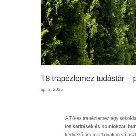
T8 trapézlemez tudástár – p
ápr 2, 2025
A T8-as trapézlemez egy sokold
lett
kerítések és homlokzati bu
kedvező ára miatt gyakori válasz