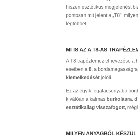
hiszen
esztétikus megjelenést bi
pontosan mit jelent a „T8”, milye
legtöbbet.
MI IS AZ A T8-AS TRAPÉZLE
A T8 trapézlemez elnevezése a hul
esetben a
8
, a bordamagasságra 
kiemelkedését
jelöli.
Ez az egyik legalacsonyabb bor
kiválóan alkalmas
burkolásra, d
esztétikailag visszafogott
, még
MILYEN ANYAGBÓL KÉSZÜL 