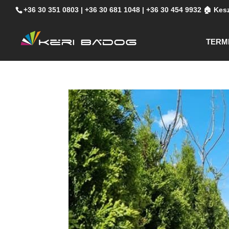
+36 30 351 0803
|
+36 30 681 1048
|
+36 30 454 9932
🏠 Kesz
TERM