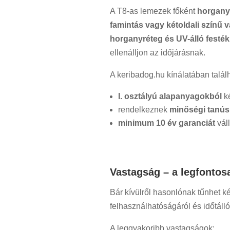
A T8-as lemezek főként
horganyz
famintás vagy kétoldali színű 
horganyréteg és UV-álló festék
ellenálljon az időjárásnak.
A keribadog.hu kínálatában talál
I. osztályú alapanyagokból
k
rendelkeznek
minőségi tanús
minimum 10 év garanciát
váll
Vastagság – a legfonto
Bár kívülről hasonlónak tűnhet k
felhasználhatóságáról és időtálló
A leggyakoribb vastagságok: