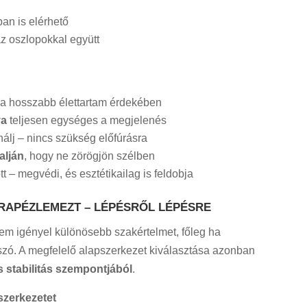
an is elérhető
z oszlopokkal együtt
a hosszabb élettartam érdekében
va
teljesen egységes a megjelenés
álj – nincs szükség előfúrásra
alján
, hogy ne zörögjön szélben
tt – megvédi, és esztétikailag is feldobja
 TRAPÉZLEMEZT – LÉPÉSRŐL LÉPÉSRE
em igényel különösebb szakértelmet, főleg ha
szó. A megfelelő alapszerkezet kiválasztása azonban
 stabilitás szempontjából
.
szerkezetet