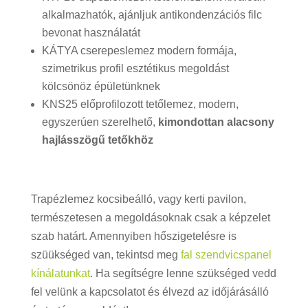
alkalmazhatók, ajánljuk antikondenzációs filc
bevonat használatát
KÁTYA cserepeslemez modern formája,
szimetrikus profil esztétikus megoldást
kölcsönöz épületünknek
KNS25 előprofilozott tetőlemez, modern,
egyszerúen szerelhető,
kimondottan alacsony
hajlásszögű tetőkhöz
T
rapézlemez kocsibeálló, vagy kerti pavilon,
t
ermészetesen a megoldásoknak csak a képzelet
szab határt. Amennyiben hőszigetelésre is
szüükséged van, tekintsd meg
fal szendvicspanel
kínálatunkat
. Ha segítségre lenne szükséged vedd
fel velünk a kapcsolatot és élvezd az időjárásálló