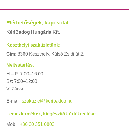
Elérhetőségek, kapcsolat:
KériBádog Hungária Kft.
Keszthelyi szaküzletünk:
Cím:
8360 Keszthely, Külső Zsidi út 2.
Nyitvatartás:
H – P: 7:00–16:00
Sz: 7:00–12:00
V: Zárva
E-mail:
szakuzlet@keribadog.hu
Lemeztermékek, kiegészítők értékesítése
Mobil:
+36 30 351 0803