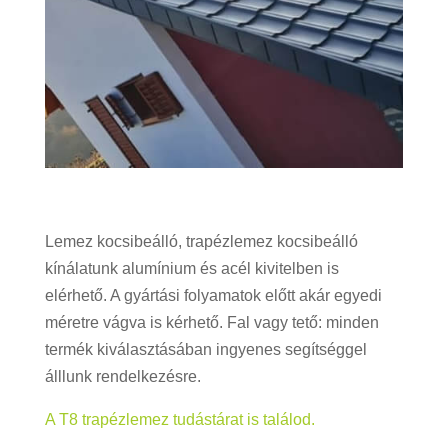
Lemez kocsibeálló, trapézlemez kocsibeálló
kínálatunk alumínium és acé
l kivitelben is
elérhető. A gyártási folyamatok előtt akár egyedi
méretre vágva is kérhető. Fal vagy tető: minden
termék kiválasztásában ingyenes segítséggel
álllunk rendelkezésre.
A T8 trapézlemez tudástárat is találod.