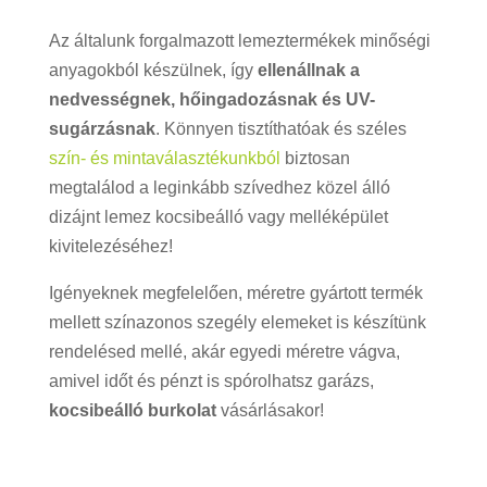
Az általunk forgalmazott lemeztermékek minőségi
anyagokból készülnek, így
ellenállnak a
nedvességnek, hőingadozásnak és UV-
sugárzásnak
. Könnyen tisztíthatóak és széles
szín- és mintaválasztékunkból
biztosan
megtalálod a leginkább szívedhez közel álló
dizájnt lemez kocsibeálló vagy melléképület
kivitelezéséhez!
Igényeknek megfelelően, méretre gyártott termék
mellett színazonos szegély elemeket is készítünk
rendelésed mellé, akár egyedi méretre vágva,
amivel időt és pénzt is spórolhatsz garázs,
kocsibeálló burkolat
vásárlásakor!