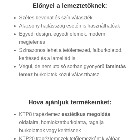
Előnyei a lemeztetőknek:
Széles bevonat és szín választék
Alacsony hajlásszög esetén is használhatóak
Egyedi design, egyedi elemek, modern
megjelenés
Színazonos lehet a tetőlemezed, falburkolatod,
kerítésed és a lamellád is
Végül, de nem utolsó sorban gyönyörű
famintás
lemez
burkolatok közül választhatsz
Hova ajánljuk termékeinket:
KTP8 trapézlemez
esztétikus megoldás
oldafalra, homlokzatburkolatra, ragalja
burkolatnak vagy kerítésnek
KTP20 trapézlemezek tetőlemezként kiválóan