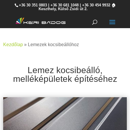
+36 30 351 0803
|
+36 30 681 1048
|
+36 30 454 9932
🏠
Keszthely, Külső Zsidi út 2.
Kezdőlap
»
Lemezek kocsibeállóhoz
Lemez kocsibeálló,
melléképületek építéséhez