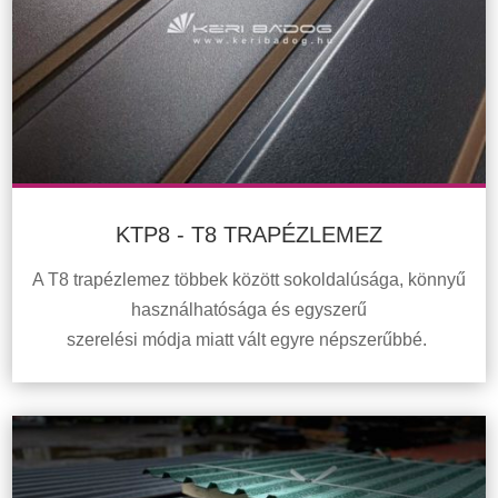
KTP8 - T8 TRAPÉZLEMEZ
A T8 trapézlemez többek között sokoldalúsága, könnyű
használhatósága és egyszerű
szerelési módja miatt vált egyre népszerűbbé.