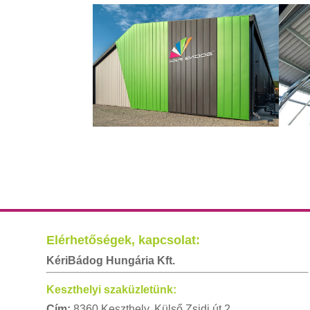
Elérhetőségek, kapcsolat:
KériBádog Hungária Kft.
Keszthelyi szaküzletünk:
Cím:
8360 Keszthely, Külső Zsidi út 2.