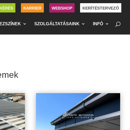
KÉRÉS
KARRIER
WEBSHOP
KERÍTÉSTERVEZŐ
EZSZÍNEK
SZOLGÁLTATÁSAINK
INFÓ
lemek