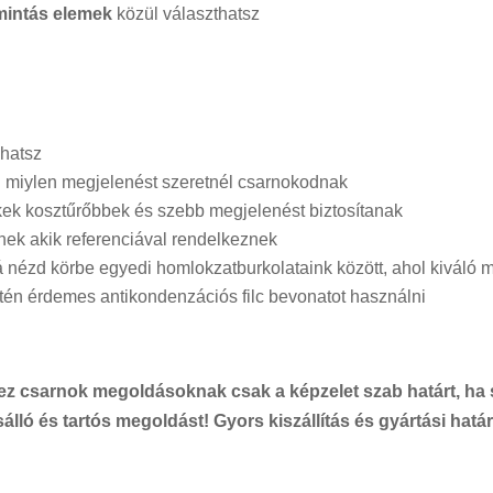
mintás elemek
közül választhatsz
lhatsz
al miylen megjelenést szeretnél csarnokodnak
kek kosztűrőbbek és szebb megjelenést biztosítanak
ek akik referenciával rendelkeznek
 nézd körbe egyedi homlokzatburkolataink között, ahol
kiváló 
tén érdemes antikondenzációs filc bevonatot használni
ez csarnok
megoldásoknak csak a képzelet szab határt, ha 
álló és tartós megoldást! Gyors kiszállítás és gyártási hatá