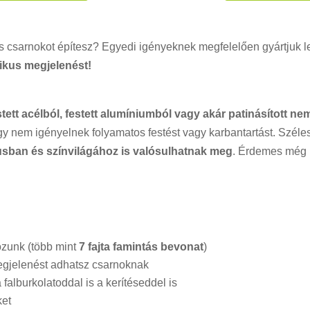
s csarnokot építesz? Egyedi igényeknek megfelelően gyártjuk l
tikus megjelenést!
stett acélból, festett alumíniumból vagy akár patinásított
y nem igényelnek folyamatos festést vagy karbantartást. Széles
ílusban és színvilágához is valósulhatnak meg
. Érdemes még 
ozunk (több mint
7 fajta famintás bevonat
)
egjelenést adhatsz csarnoknak
falburkolatoddal is a kerítéseddel is
ket