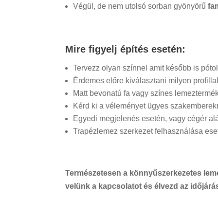
Végül, de nem utolsó sorban gyönyörű
fa
Mire figyelj építés esetén:
Tervezz olyan színnel amit később is póto
Érdemes előre kiválasztani milyen profill
Matt bevonatú fa vagy színes lemeztermé
Kérd ki a véleményet ügyes szakemberekn
Egyedi megjelenés esetén, vagy cégér alá
Trapézlemez szerkezet felhasználása ese
Természetesen a könnyűszerkezetes
lem
velünk a kapcsolatot és élvezd az időjárás