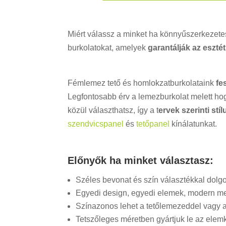
Miért válassz a minket ha könnyűszerkezete
burkolatokat, amelyek
garantálják az eszté
Fémlemez tető és homlokzatburkolataink
fe
Legfontosabb érv a lemezburkolat melett hog
közül választhatsz, így a t
ervek szerinti st
szendvicspanel
és
tetőpanel
kínálatunkat.
Előnyők ha minket választasz:
Széles bevonat és szín választékkal dolg
Egyedi design, egyedi elemek, modern m
Színazonos lehet a tetőlemezeddel vagy a 
Tetszőleges méretben gyártjuk le az elem