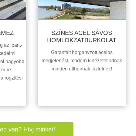
EMEZ
SZÍNES ACÉL SÁVOS
HOMLOKZATBURKOLAT
az ipari,-
Garantált horganyzott acélos
kedelmi
megjelenést, modern kinézetet adnak
hol nagyobb
minden otthonnak, üzletnek!
cm-re
a rögzítési
ed van? Hívj minket!