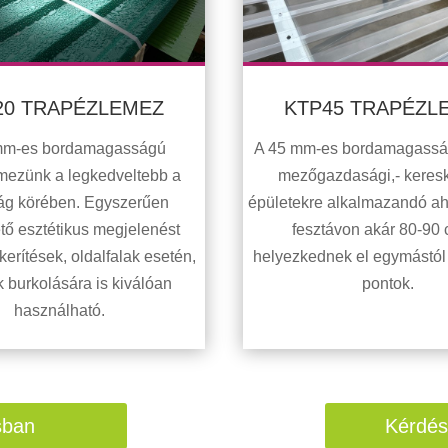
20 TRAPÉZLEMEZ
KTP45 TRAPÉZL
mm-es bordamagasságú
A 45 mm-es bordamagasság 
mezünk a legkedveltebb a
mezőgazdasági,- keres
ág körében. Egyszerűen
épületekre alkalmazandó a
tő esztétikus megjelenést
fesztávon akár 80-90 
kerítések, oldalfalak esetén,
helyezkednek el egymástól 
k burkolására is kiválóan
pontok.
használható.
ásban
Kérdés