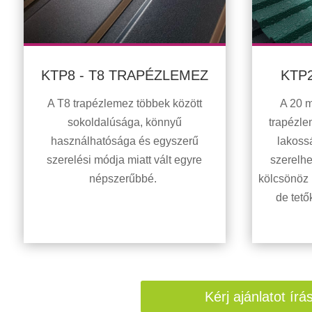
KTP8 - T8 TRAPÉZLEMEZ
KTP
A T8 trapézlemez többek között
A 20 
sokoldalúsága, könnyű
trapézle
használhatósága és egyszerű
lakoss
szerelési módja miatt vált egyre
szerelhe
népszerűbbé.
kölcsönöz 
de tető
Kérj ajánlatot ír