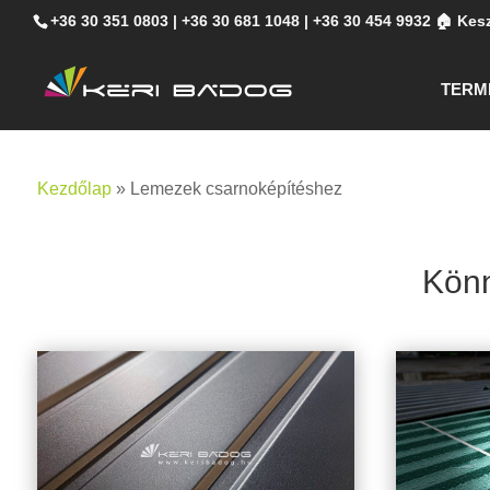
+36 30 351 0803
|
+36 30 681 1048
|
+36 30 454 9932
🏠 Kesz
TERM
Kezdőlap
»
Lemezek csarnoképítéshez
Könn