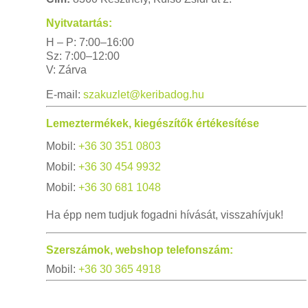
Nyitvatartás:
H – P: 7:00–16:00
Sz: 7:00–12:00
V: Zárva
E-mail:
szakuzlet@keribadog.hu
Lemeztermékek, kiegészítők értékesítése
Mobil:
+36 30 351 0803
Mobil:
+36 30 454 9932
Mobil:
+36 30 681 1048
Ha épp nem tudjuk fogadni hívását, visszahívjuk!
Szerszámok, webshop telefonszám:
Mobil:
+36 30 365 4918